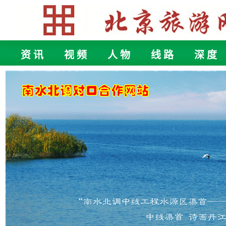
资 讯
视 频
人 物
线 路
深 度