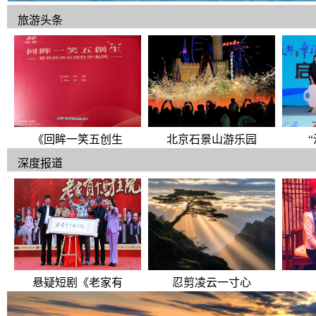
旅游头条
《回眸一笑五创生
北京石景山游乐园
深度报道
悬疑短剧《老家有
忍剪凌云一寸心